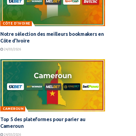
CÔTE D'IVOIRE
Notre sélection des meilleurs bookmakers en
Côte d’Ivoire
24/03/2026
CAMEROUN
Top 5 des plateformes pour parier au
Cameroun
24/03/2026