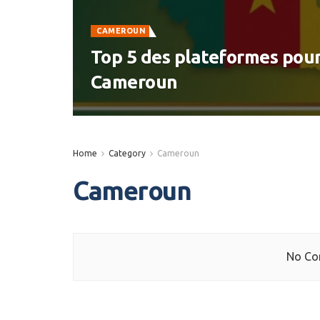
CAMEROUN
Top 5 des plateformes pour
Cameroun
Home
Category
Cameroun
Cameroun
No Con