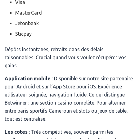
Visa
MasterCard
Jetonbank
Sticpay
Dépôts instantanés, retraits dans des délais
raisonnables. Crucial quand vous voulez récupérer vos
gains.
Application mobile
: Disponible sur notre site partenaire
pour Android et sur l’App Store pour iOS. Expérience
utilisateur soignée, navigation fluide. Ce qui distingue
Betwinner : une section casino complète. Pour alterner
entre paris sportifs Cameroun et slots ou jeux de table,
tout est centralisé.
Les cotes
: Très compétitives, souvent parmi les