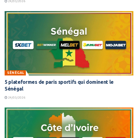
24/03/2026
SÉNÉGAL
5 plateformes de paris sportifs qui dominent le
Sénégal
24/03/2026