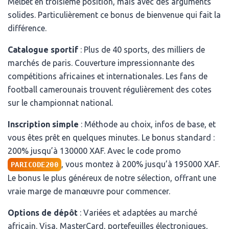
Melbet en troisième position, mais avec des arguments
solides. Particulièrement ce bonus de bienvenue qui fait la
différence.
Catalogue sportif
: Plus de 40 sports, des milliers de
marchés de paris. Couverture impressionnante des
compétitions africaines et internationales. Les fans de
football camerounais trouvent régulièrement des cotes
sur le championnat national.
Inscription simple
: Méthode au choix, infos de base, et
vous êtes prêt en quelques minutes. Le bonus standard :
200% jusqu’à 130000 XAF. Avec le code promo
, vous montez à 200% jusqu’à 195000 XAF.
PARICODE200
Le bonus le plus généreux de notre sélection, offrant une
vraie marge de manœuvre pour commencer.
Options de dépôt
: Variées et adaptées au marché
africain. Visa, MasterCard, portefeuilles électroniques,