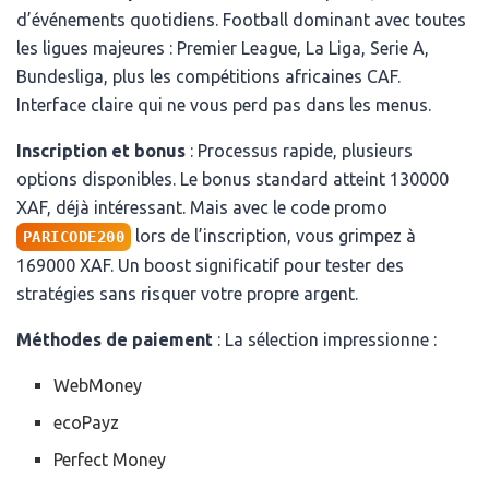
d’événements quotidiens. Football dominant avec toutes
les ligues majeures : Premier League, La Liga, Serie A,
Bundesliga, plus les compétitions africaines CAF.
Interface claire qui ne vous perd pas dans les menus.
Inscription et bonus
: Processus rapide, plusieurs
options disponibles. Le bonus standard atteint 130000
XAF, déjà intéressant. Mais avec le code promo
lors de l’inscription, vous grimpez à
PARICODE200
169000 XAF. Un boost significatif pour tester des
stratégies sans risquer votre propre argent.
Méthodes de paiement
: La sélection impressionne :
WebMoney
ecoPayz
Perfect Money