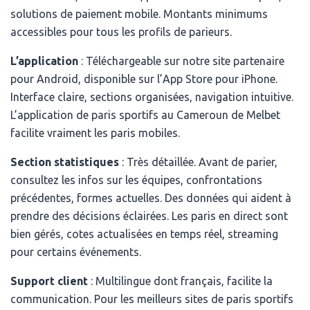
solutions de paiement mobile. Montants minimums
accessibles pour tous les profils de parieurs.
L’application
: Téléchargeable sur notre site partenaire
pour Android, disponible sur l’App Store pour iPhone.
Interface claire, sections organisées, navigation intuitive.
L’application de paris sportifs au Cameroun de Melbet
facilite vraiment les paris mobiles.
Section statistiques
: Très détaillée. Avant de parier,
consultez les infos sur les équipes, confrontations
précédentes, formes actuelles. Des données qui aident à
prendre des décisions éclairées. Les paris en direct sont
bien gérés, cotes actualisées en temps réel, streaming
pour certains événements.
Support client
: Multilingue dont français, facilite la
communication. Pour les meilleurs sites de paris sportifs