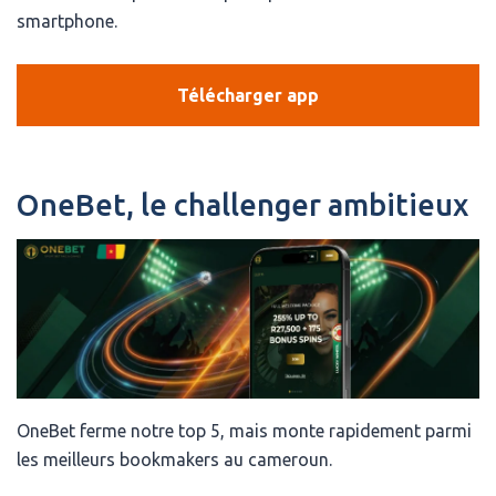
smartphone.
Télécharger app
OneBet, le challenger ambitieux
OneBet ferme notre top 5, mais monte rapidement parmi
les meilleurs bookmakers au cameroun.