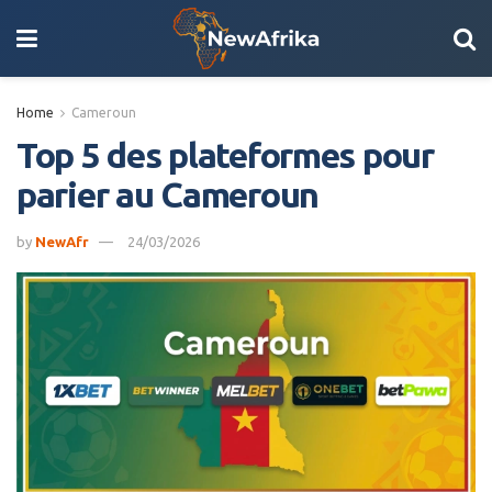
Home
Cameroun
Top 5 des plateformes pour
parier au Cameroun
by
NewAfr
24/03/2026