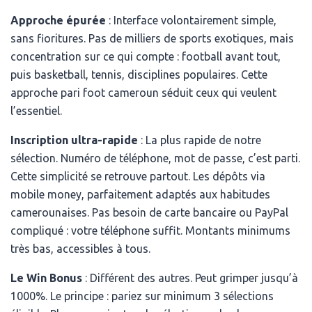
Approche épurée
: Interface volontairement simple,
sans fioritures. Pas de milliers de sports exotiques, mais
concentration sur ce qui compte : football avant tout,
puis basketball, tennis, disciplines populaires. Cette
approche pari foot cameroun séduit ceux qui veulent
l’essentiel.
Inscription ultra-rapide
: La plus rapide de notre
sélection. Numéro de téléphone, mot de passe, c’est parti.
Cette simplicité se retrouve partout. Les dépôts via
mobile money, parfaitement adaptés aux habitudes
camerounaises. Pas besoin de carte bancaire ou PayPal
compliqué : votre téléphone suffit. Montants minimums
très bas, accessibles à tous.
Le Win Bonus
: Différent des autres. Peut grimper jusqu’à
1000%. Le principe : pariez sur minimum 3 sélections