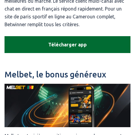
meilleures du marché. Le service client multi-canal avec
chat en direct en français répond rapidement. Pour un
site de paris sportif en ligne au Cameroun complet,
Betwinner remplit tous les critères.
Télécharger app
Melbet, le bonus généreux