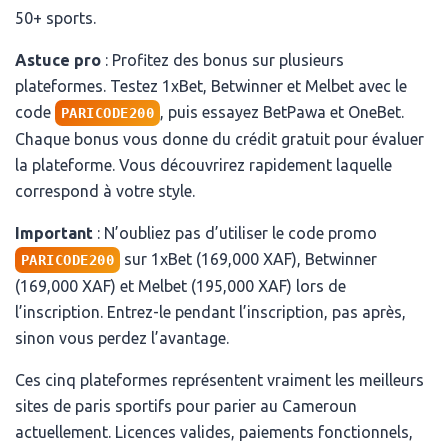
50+ sports.
Astuce pro
: Profitez des bonus sur plusieurs
plateformes. Testez 1xBet, Betwinner et Melbet avec le
code
, puis essayez BetPawa et OneBet.
PARICODE200
Chaque bonus vous donne du crédit gratuit pour évaluer
la plateforme. Vous découvrirez rapidement laquelle
correspond à votre style.
Important
: N’oubliez pas d’utiliser le code promo
sur 1xBet (169,000 XAF), Betwinner
PARICODE200
(169,000 XAF) et Melbet (195,000 XAF) lors de
l’inscription. Entrez-le pendant l’inscription, pas après,
sinon vous perdez l’avantage.
Ces cinq plateformes représentent vraiment les meilleurs
sites de paris sportifs pour parier au Cameroun
actuellement. Licences valides, paiements fonctionnels,