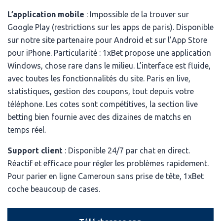
L’application mobile
: Impossible de la trouver sur
Google Play (restrictions sur les apps de paris). Disponible
sur notre site partenaire pour Android et sur l’App Store
pour iPhone. Particularité : 1xBet propose une application
Windows, chose rare dans le milieu. L’interface est fluide,
avec toutes les fonctionnalités du site. Paris en live,
statistiques, gestion des coupons, tout depuis votre
téléphone. Les cotes sont compétitives, la section live
betting bien fournie avec des dizaines de matchs en
temps réel.
Support client
: Disponible 24/7 par chat en direct.
Réactif et efficace pour régler les problèmes rapidement.
Pour parier en ligne Cameroun sans prise de tête, 1xBet
coche beaucoup de cases.